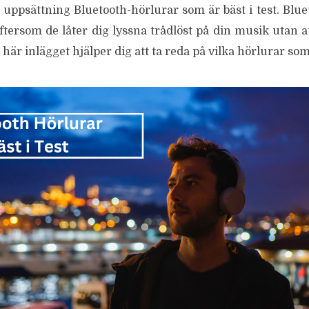
n uppsättning Bluetooth-hörlurar som är bäst i test. Blu
ftersom de låter dig lyssna trådlöst på din musik utan a
här inlägget hjälper dig att ta reda på vilka hörlurar som 