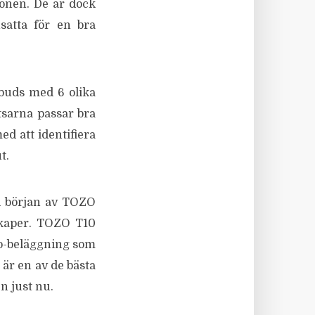
öronen. De är dock
satta för en bra
buds med 6 olika
tsarna passar bra
d att identifiera
t.
 i början av TOZO
skaper. TOZO T10
no-beläggning som
 är en av de bästa
 just nu.