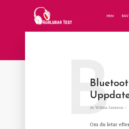
HEM
BÄS
B
Bluetoot
Uppdate
Av
Wilma Jansson
Om du letar efter