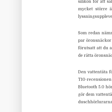
silikon för att s
mycket större ä
lyssningsuppleve
Som redan nämnt
par öronsnäckor 
förutsatt att du 
de rätta öronsnä
Den vattentäta f
T10-recensionen
Bluetooth 5.0 hö
gör dem vattentät
duschhörlurarna,