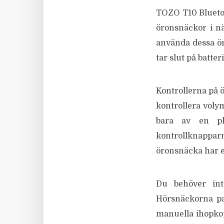
TOZO T10 Bluetoo
öronsnäckor i nä
använda dessa ör
tar slut på batte
Kontrollerna på ö
kontrollera vol
bara av en pl
kontrollknapparn
öronsnäcka har 
Du behöver int
Hörsnäckorna pa
manuella ihopko