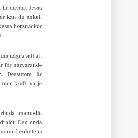
t ha använt dessa
för kan du enkelt
 dessa hörsnäckor
m.
nns några sätt att
r för närvarande
r. Dessutom är
 mer kraft. Varje
rbuds manuellt.
dralet. Den enda
rna med enhetens