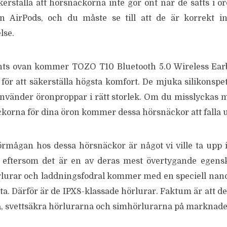
äkerställa att hörsnäckorna inte gör ont när de sätts i 
n AirPods, och du måste se till att de är korrekt in
lse.
s ovan kommer TOZO T10 Bluetooth 5.0 Wireless Ear
för att säkerställa högsta komfort. De mjuka silikonspe
använder öronproppar i rätt storlek. Om du misslyckas me
ckorna för dina öron kommer dessa hörsnäckor att falla u
örmågan hos dessa hörsnäckor är något vi ville ta upp
 eftersom det är en av deras mest övertygande egen
rlurar och laddningsfodral kommer med en speciell na
a. Därför är de IPX8-klassade hörlurar. Faktum är att de
 svettsäkra hörlurarna och simhörlurarna på marknaden