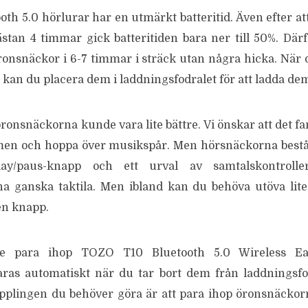
th 5.0 hörlurar har en utmärkt batteritid. Även efter at
stan 4 timmar gick batteritiden bara ner till 50%. Där
onsnäckor i 6-7 timmar i sträck utan några hicka. När
ri kan du placera dem i laddningsfodralet för att ladda de
ronsnäckorna kunde vara lite bättre. Vi önskar att det fa
ymen och hoppa över musikspår. Men hörsnäckorna bestå
ay/paus-knapp och ett urval av samtalskontrolle
a ganska taktila. Men ibland kan du behöva utöva lite
en knapp.
e para ihop TOZO T10 Bluetooth 5.0 Wireless Ea
ras automatiskt när du tar bort dem från laddningsfo
pplingen du behöver göra är att para ihop öronsnäcko