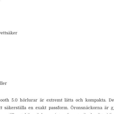
vettsäker
ller
oth 5.0 hörlurar är extremt lätta och kompakta. D
t säkerställa en exakt passform. Öronsnäckorna är gj