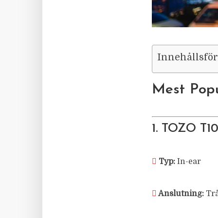
Innehållsfö
Mest Popu
1. TOZO T10
Typ:
In-ear
Anslutning:
Tr