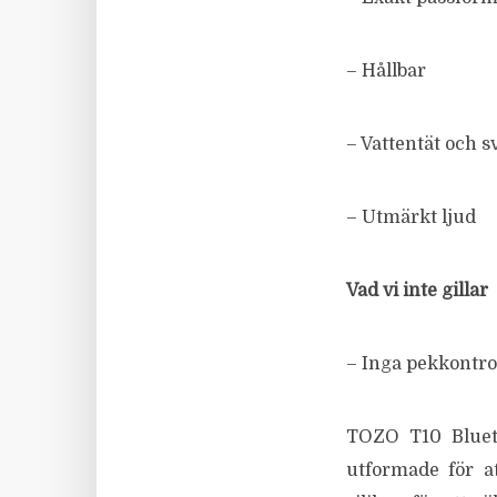
– Hållbar
– Vattentät och s
– Utmärkt ljud
Vad vi inte gillar
– Inga pekkontro
TOZO T10 Blueto
utformade för at