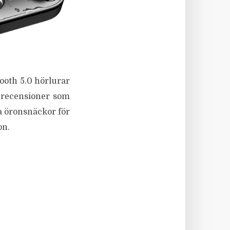
ooth 5.0 hörlurar
h recensioner som
sa öronsnäckor för
on.