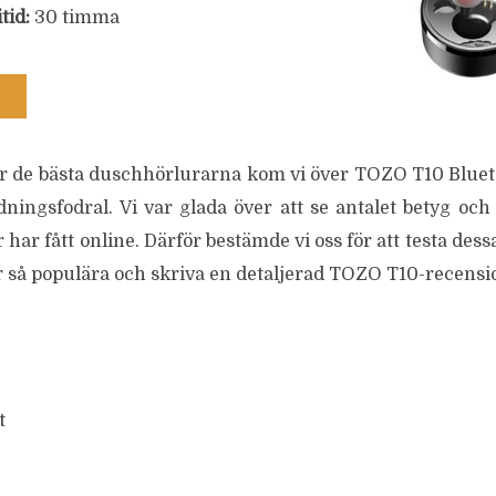
tid:
30 timma
ter de bästa duschhörlurarna kom vi över TOZO T10 Bluet
dningsfodral. Vi var glada över att se antalet betyg oc
har fått online. Därför bestämde vi oss för att testa des
är så populära och skriva en detaljerad TOZO T10-recensi
t
m