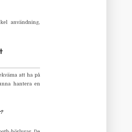
kel användning,
t
bekväma att ha på
kunna hantera en
r?
ooth-hörlurar. De