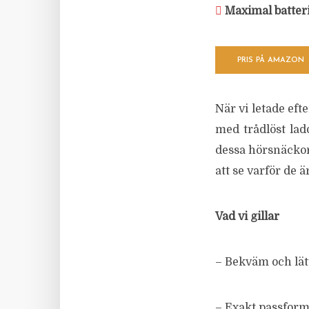
Maximal batteri
PRIS PÅ AMAZON
När vi letade ef
med trådlöst lad
dessa hörsnäckor 
att se varför de 
Vad vi gillar
– Bekväm och lät
– Exakt passfor