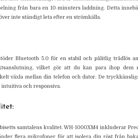
lning från bara en 10-minuters laddning. Detta innebä
ver inte ständigt leta efter en strömkälla.
töder Bluetooth 5.0 för en stabil och pålitlig trådlös a
tsanslutning, vilket gör att du kan para ihop dem
kelt växla mellan din telefon och dator. De tryckkänslig
intuitiva och responsiva.
tet:
rbisetts samtalens kvalitet. WH-1000XM4 inkluderar Prec
nder flera mikrofoner för att isolera din röst från bakg