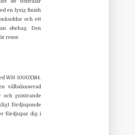
tt de utstrålar
d en lyxig finish
ronkuddar och ett
tan obehag. Den
r resor.
t med WH-1000XM4.
en välbalanserad
er och gnistrande
kligt fördjupande
r fördjupar dig i