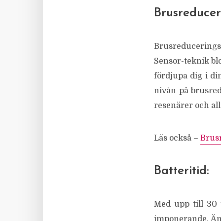
Brusreducer
Brusreducerings
Sensor-teknik blo
fördjupa dig i di
nivån på brusred
resenärer och all
Läs också –
Brusr
Batteritid:
Med upp till 30
imponerande. Än