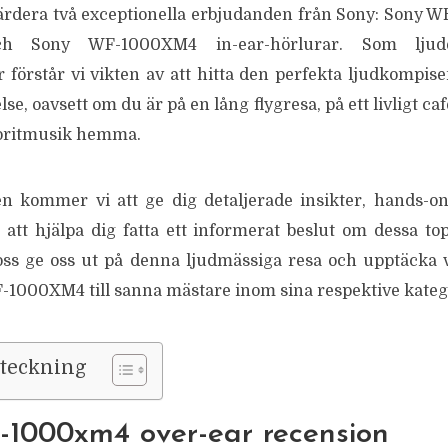
ärdera två exceptionella erbjudanden från Sony: Sony
och Sony WF-1000XM4 in-ear-hörlurar. Som ljude
 förstår vi vikten av att hitta den perfekta ljudkompise
e, oavsett om du är på en lång flygresa, på ett livligt caf
voritmusik hemma.
n kommer vi att ge dig detaljerade insikter, hands-o
r att hjälpa dig fatta ett informerat beslut om dessa 
 oss ge oss ut på denna ljudmässiga resa och upptäck
000XM4 till sanna mästare inom sina respektive kateg
rteckning
h-1000xm4 over-ear recension