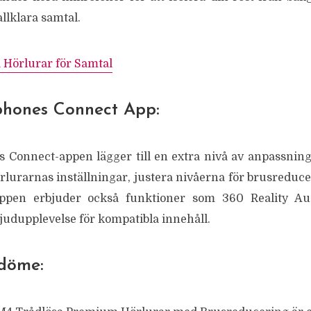
allklara samtal.
 Hörlurar för Samtal
hones Connect App:
Connect-appen lägger till en extra nivå av anpassning
örlurarnas inställningar, justera nivåerna för brusreduc
 Appen erbjuder också funktioner som 360 Reality A
judupplevelse för kompatibla innehåll.
mdöme: