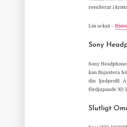
resulterar i krist
Läs också –
Bästa
Sony Headp
Sony Headphones 
kan finjustera h
din ljudprofil.
fördjupande 3D-l
Slutligt O