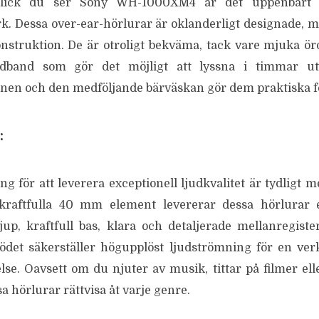
lick du ser Sony WH-1000XM4 är det uppenbart a
 Dessa over-ear-hörlurar är oklanderligt designade, me
nstruktion. De är otroligt bekväma, tack vare mjuka ö
udband som gör det möjligt att lyssna i timmar u
gnen och den medföljande bärväskan gör dem praktiska fö
:
 för att leverera exceptionell ljudkvalitet är tydlig
raftfulla 40 mm element levererar dessa hörlurar 
jup, kraftfull bas, klara och detaljerade mellanregist
ödet säkerställer högupplöst ljudströmning för en ver
se. Oavsett om du njuter av musik, tittar på filmer elle
a hörlurar rättvisa åt varje genre.