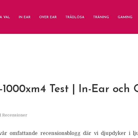
A VAL
IN EAR
OVER EAR
TRÅDLÖSA
TRÄNING
GAMING
-1000xm4 Test | In-Ear och 
I
Recensioner
vår omfattande recensionsblogg där vi djupdyker i lju