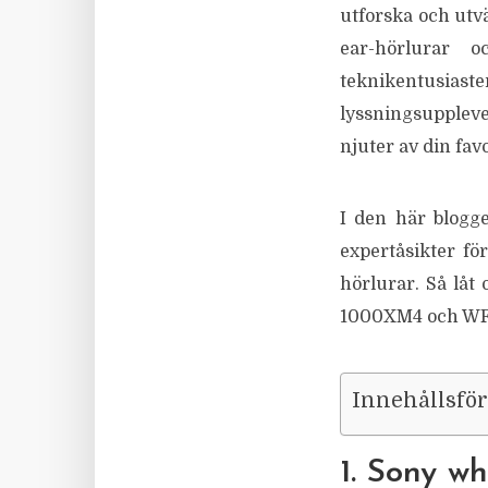
utforska och utv
ear-hörlurar 
teknikentusiaster
lyssningsupplevels
njuter av din fa
I den här blogge
expertåsikter fö
hörlurar. Så låt
1000XM4 och WF-1
Innehållsfö
1. Sony w