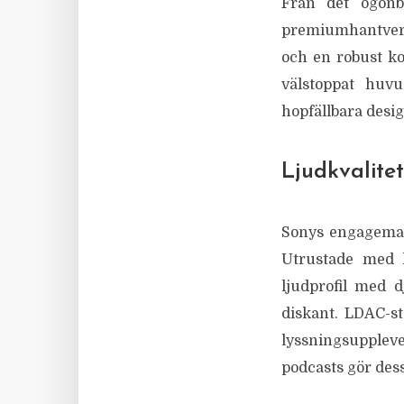
Från det ögonb
premiumhantverk.
och en robust ko
välstoppat huv
hopfällbara desi
Ljudkvalitet
Sonys engagemang
Utrustade med k
ljudprofil med d
diskant. LDAC-st
lyssningsupplevel
podcasts gör dess