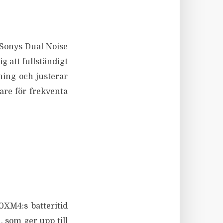
Sonys Dual Noise
g att fullständigt
ning och justerar
are för frekventa
XM4:s batteritid
som ger upp till