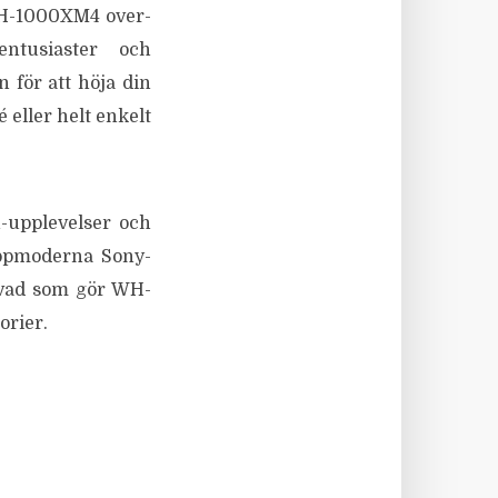
 WH-1000XM4 over-
ntusiaster och
n för att höja din
é eller helt enkelt
n-upplevelser och
toppmoderna Sony-
a vad som gör WH-
orier.