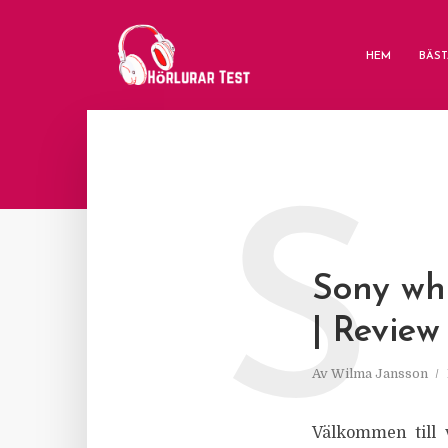
HEM
BÄST
S
Sony wh
| Review
Av
Wilma Jansson
Välkommen till 