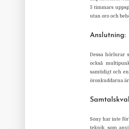
5 timmars uppspe
utan oro och behö
Anslutning:
Dessa hörlurar s
också multipunk
samtidigt och en
öronkuddarna är 
Samtalskvali
Sony har inte fö
teknik, som anvä